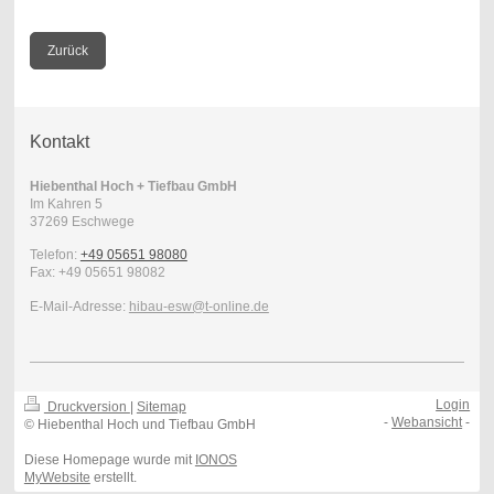
Zurück
Kontakt
Hiebenthal Hoch + Tiefbau GmbH
Im Kahren
5
37269
Eschwege
Telefon:
+49 05651 98080
Fax:
+49 05651 98082
E-Mail-Adresse:
hibau-esw@t-online.de
Login
Druckversion
|
Sitemap
-
Webansicht
-
© Hiebenthal Hoch und Tiefbau GmbH
Diese Homepage wurde mit
IONOS
MyWebsite
erstellt.